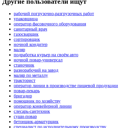
Другие пользователи ищут
рабочий погрузочно-разгрузочных работ
упаковщица
оператор фасовочного оборудования
санитарный врач
газосварщик
сортировщик
ночной кондитер
маляр
подработка курьер на своём авто
ночной повар-универсал
станочник
разнорабочий на завод
маляр по металлу
тракторист
оператор линии в производстве пищевой продукции
повар-пекарь
бригадир
помощник по хозяйству
оператор конвейерной линии
слесарь-сантехник
суши-повар
бетонщик-арматурщик
специалист по исполнительному производству