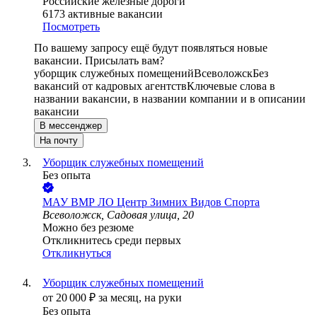
Российские железные дороги
6173
активные вакансии
Посмотреть
По вашему запросу ещё будут появляться новые
вакансии. Присылать вам?
уборщик служебных помещений
Всеволожск
Без
вакансий от кадровых агентств
Ключевые слова в
названии вакансии, в названии компании и в описании
вакансии
В мессенджер
На почту
Уборщик служебных помещений
Без опыта
МАУ ВМР ЛО Центр Зимних Видов Спорта
Всеволожск, Садовая улица, 20
Можно без резюме
Откликнитесь среди первых
Откликнуться
Уборщик служебных помещений
от
20 000
₽
за месяц,
на руки
Без опыта