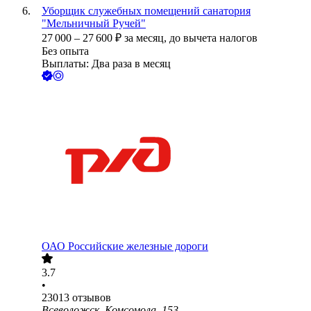
Уборщик служебных помещений санатория
"Мельничный Ручей"
27 000
–
27 600
₽
за месяц,
до вычета налогов
Без опыта
Выплаты: Два раза в месяц
ОАО
Российские железные дороги
3.7
•
23013
отзывов
Всеволожск, Комсомола, 153